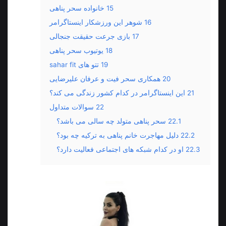
15
خانواده سحر پناهی
16
شوهر این ورزشکار اینستاگرامر
17
بازی جرعت حقیقت جنجالی
18
یوتیوب سحر پناهی
19
تتو های sahar fit
20
همکاری سحر فیت و عرفان علیرضایی
21
این اینستاگرامر در کدام کشور زندگی می کند؟
22
سوالات متداول
22.1
سحر پناهی متولد چه سالی می باشد؟
22.2
دلیل مهاجرت خانم پناهی به ترکیه چه بود؟
22.3
او در کدام شبکه های اجتماعی فعالیت دارد؟