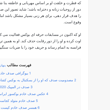
که فطرت و خلقت او بر اساس مهربانی و عاطفه بنا 
دور از روحیات زنانه و دخترانه باشد؛ شاید تصور این
را هدف قرار دهی، برای هر زنی بسیار مشکل باشد اما 
وقوع است.
او که اکنون در مسابقات حرفه ای بوکس فعالیت می کند 
اوت کرده و او را از دور رقابت حذف کند. او به همین ت
فرانسه به اتمام رساند و حریف خود را با ضربات سنگ
فهرست مطالب
پنهان
1
بیوگرافی صدف خاد
2
مصدومیت صدف که او را از بسکتبال به بوکس کشان
3
صدف در المپیک 2020
4
عکس صدف خادم بوکسور ایران
5
صدف خادم متولد کجاس
6
همسر صدف خادم کیست 