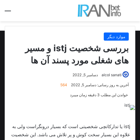
جستجو برای
منو
موارد دیگر
بررسی شخصیت istj و مسیر
های شغلی مورد پسند آن ها
alcol sanati
دسامبر 5, 2022
آخرین به روز رسانی: دسامبر 5, 2022
564
خواندن این مطلب 3 دقیقه زمان میبرد
istj یا تدارکاتچی شخصیتی است که بسیار درونگراست ولی به
علاوه این بسیار سخت کوش و پر تلاش می باشد. این شخصیت