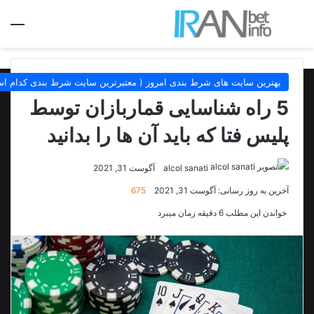
جستجو برای
منو
بهترین سایت های شرط بندی امروز ( معتبرترین سایت شرط بندی کدام ا
5 راه شناسایی قماربازان توسط
پلیس فتا که باید آن ها را بدانید
alcol sanati
آگوست 31, 2021
آخرین به روز رسانی: آگوست 31, 2021
675
خواندن این مطلب 6 دقیقه زمان میبرد