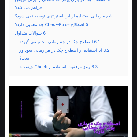
فراهم می کند؟
4
چه زمانی استفاده از این استراتژی توصیه نمی شود؟
5
اصطلاح Check-Raise چه معنایی دارد؟
6
سوالات متداول
6.1
اصطلاح چک در چه زمانی انجام می گیرد؟
6.2
آیا استفاده از اصطلاح چک در هر زمانی سودآور
است؟
6.3
رمز موفقیت استفاده از Check چیست؟