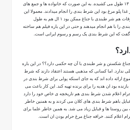
داشته است یعنی درست قبل از عید نوروز ایرانیان و تا ‍۱۳ طول می کشیده. به این صورت که خانواده ها و جمع های
ذا پلو مرغ بود این شرط بندی را انجام میدادند. معمولا این
شرط بندی ها تا ۱۳ فروردین ادامه داشت. اما بعضی اوقات هم شر طبندی با جناغ ممکن بود ۱ ال هم به طول
 بندی را با هم انجام میدهند و حتی در این باره فیلم هم ساخته
گفت که این شرط بندی یک رسم و رسوم ایرانی است.
رد؟
 جناغ شکستن و شر طبندی با آن چه حکمی دارد؟؟ در این باره
لی ندارد. اما کسانی که مذهبی هستند اعتقاد دارند که شرط
ع ارائه داده اند که به جای اسنکه پولی برای شرط بندی در
ازنده بود ان هدیه را برای برنده تهیه کند. این کار باعث می
 حرام اعلام شدن شرط بندی هم تاریخچه ی خاص خود را دارد
قبایل باهم شرط بندی های کلان می کردند و به همنین خاطر
 بین روستا ها و قبایل زیاد می شد. به همین خاطر علما برای
م اعلام کنند. خرافه جناغ مرغ حرام بودن ان است.