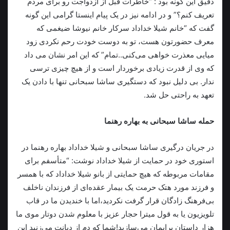
دقیق این گونه بود : “خاطرات قبل از ازدواجت رو برای مردم
تعریف کنم؟” و در ادامه نیز در یک پیام اینستا گرامی این گونه
گفت که “خانم شیلا خداداد سرکار خانم نیوشا ضیغمی که
معرف حضورتون هست، تو به دوست خودت رحم نکردی زود
میایی معذرت‌ خواهی می‌کنی..تمام” که این امر نشان می داد
که وی از قدرت زیادی برخوردار است و از هیچ چیزی ترسی
ندار. بی دلیل نبود که دستگیری ساشا سبحانی تنها با دادن یک
تعهد به راحتی حل شد.
حمله ساشا سبحانی به بهاره رهنما
در جریان درگیری ساشا سبحانی و شیلا خداداد بهاره رهنما در
استوری خود در حمایت از شیلا خداداد نوشت: “متأسفم برای
مقامات مربوطه که هیچ حمایتی از بانو شیلا خداداد که با همسر
و فرزند مورد هتک حرمت یک بیمار عقده‌ای از فرزندان ناخلف
بی‌فرهنگ زادگان قرار گرفت نکردید،اما با خندیدن ما در قاب
تلویزیون یا به قول میترا حجار عزیز با معلوم شدن دوتار موی ما
هزار داستان برایمان می‌سازید!شما که دم از دیانت می‌زنید این