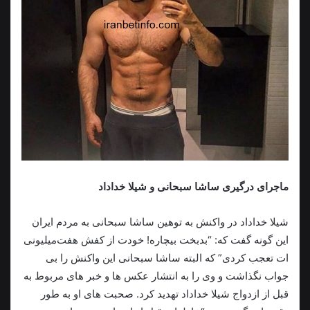
ماجرای درگیری ساشا سبحانی و شیلا خداداد
شیلا خداداد در واکنش به توهین ساشا سبحانی به مردم ایران
این گونه گفت که: “بدبخت بیچاره! خودت از کفش هفت‌میلیونی‌
ات تعجب کردی” که البته ساشا سبحانی این واکنش را بی
جواب نگذاشت و وی را به انتشار عکس ها و خبر های مربوط به
قبل از ازدواج شیلا خداداد تهدید کرد. صحبت های او به طور