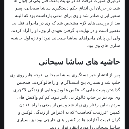
درگیری صورت گرفت که در نهایت باعث قتل یکی از جوان ها
شد. در جریان این اتفاق حکم دستگیری ساشا سبحانی، پسر
سفیر ایران صادر شد و وی برای مدتی بازداشت بود که البته
بعد از بررسی های لازم مشخص شد که وی در ماجرای قتل بی
تقصیر است و در نهایت با گرفتن تعهدی از وی، او را آزاد کردند.
ولی این پایان ماجراهای ساشا سبحانی نبود! و تازه اول حاشیه
سازی های وی بود.
حاشیه های ساشا سبحانی
پس از انتشار خبر دستگیری ساشا سبحانی، توجه هابر روی وی
جلب شد و بسیاری پیج اینستاگرام او را فالو کردند. همچنین
گذاشتن پست هایی که عکس ها ویدیو هایی از زندگی لاکچری
وی بود نیز در جذب فالوئر بی تاثیر نبود. کم کم واکنش های
مردم به این رفتار وی زیاد شد و پس از مدتی با راه افتادن
کمپین “فرزندت کجاست” که به اعتراض از زندگی لوکس و
گران قیمت آقازاده ها در کشور های خارجی بود نیز بسیاری
ساشا سبحانی را مورد انتقاد قرار دادند.