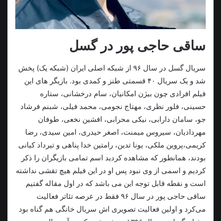
ساقی حاجی پور در گسل
سریال گسل در سال ۹۶ از شبکه اصلی ایران (شبکه یک) پخش
شد و یک سریال ۴۰ قسمتی طنز و کمدی بود. بازیگر های این
فیلم افرادی چون بیژن امکانیان، سام درخشانی، ستاره
حسینی، فلور نظری، مهتاج نجومی، محمد فیلی، شبنم فرشاد
جو، سامان دارابی، نیکی محرابی، افشین نخعی، طوفان
مهردادیان، سیروس میمنت، اصغر حیدری، امین سیدی، رضا
کریمی،پروین ملکی، یونا تدین، رامتین خدا پناهی و تیرداد کیانی
بودند، همانطور که مشاهده کردید اسم تمامی بازیگران را ذکر
کردیم و اسمی از وی نبود پس او در این فیلم هیچ تقشی نداشته
است‌ و نقطه قابل توجه این می باشد که در اول مقاله گفتیم
ساقی حاجی پور در سال ۹۶ فقط در عرصه تئاتر فعالیت
می‌کرد و اولین فعالیت تصویری اش سریال خانگی هم گناه بود