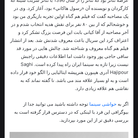
عرصه تئاتر بود که تئاتر را از سال 1396 با تئاتر شربت سینه که
کارگردان و نویسنده آن «رسول هاکاني» بود، آغاز کرد. وی در
یک مصاحبه گفت که فیلم هم گناه اولین تجربه بازیگری من بود
و خوشحالم که از بین ۸۰ نفر برای نقش هدیه انتخاب شدم و در
آخر مصاحبه از آقا کیانی بابت این فرصت بزرگ تشکر کرد و
اعتراف کرد این سریال باعث معروف شدنش شد. بعد از انتشار
فیلم هم گناه معروف و شناخته شد. چالش هایی در مورد قد
ساقی حاجی پور وجود داشت اما اطلاعات دقیقی راجبش
نیست زیرا تازه به سینما ایران راه پیدا کرده است. Saghi
Hajipour آدری هپبورن هنرپیشه ایتالیایی را الگو خود قرار داده
است و به او بسیار علاقه مند می باشد. نا گفته نماند که به
نقاشی هم علاقه زیادی دارد.
اگر به
حواشی سینما
توجه داشته باشید می توانید جدا از
بیوگرافی این فرد با لینکی که در دسترس قرار گرفته است به
بررسی دقیق تر از این مورد بپردازید.