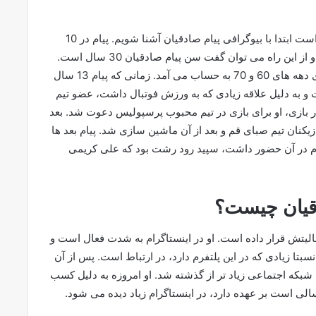
برای آشنایی بیش تر با این چهره جنجالی فوتبال، بهتر است ابتدا با بیوگرافی پیام صادقیان آشنا شویم. پیام در 10
اسفند ماه سال 1370 در شهر تبریز به دنیا آمده است و از این راه می توان گفت سن پیام صادقیان 30 سال است.
پدر او، مرحوم حسن صادقیان بود که از فوتبالیست های دهه های 60 و 70 به حساب می آمد. زمانی که پیام 13 سال
 به دلیل علاقه زیادی که به ورزش فوتبال داشت، عضو تیم
ر بازی، او برای بازی در تیم محبوب پرسپولیس دعوت شد. بعد
زیکنان تیم صبای قم و بعد از آن ماشین سازی شد. پیام بعد ها
پیام در آن حضور داشت، سپید رود رشت بود که علی کریمی
دقیان چیست؟
عالیتش قرار داده است. او در اینستاگرام به شدت فعال است و
تا زیادی که در این پلتفرم دارد، در ارتباط است. پس از آن
ن شبکه اجتماعی زیاد تر از گذشته شد. او امروزه به دلیل کسب
لی است بر عهده دارد، در اینستاگرام زیاد دیده می شود.