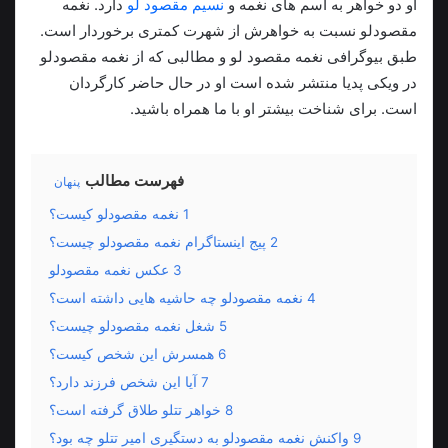
او دو خواهر به اسم های نغمه و
نسیم مقصود لو
دارد. نغمه
مقصودلو نسبت به خواهرش از شهرت کمتری برخوردار است.
طبق بیوگرافی نغمه مقصود لو و مطالبی که از نغمه مقصودلو
در ویکی پدیا منتشر شده است او در حال حاضر کارگردان
است. برای شناخت بیشتر او با ما همراه باشید.
فهرست مطالب
پنهان
1
نغمه مقصودلو کیست؟
2
پیج اینستاگرام نغمه مقصودلو چیست؟
3
عکس نغمه مقصودلو
4
نغمه مقصودلو چه حاشیه هایی داشته است؟
5
شغل نغمه مقصودلو چیست؟
6
همسرش این شخص کیست؟
7
آیا این شخص فرزند دارد؟
8
خواهر تتلو طلاق گرفته است؟
9
واکنش نغمه مقصودلو به دستگیری امیر تتلو چه بود؟