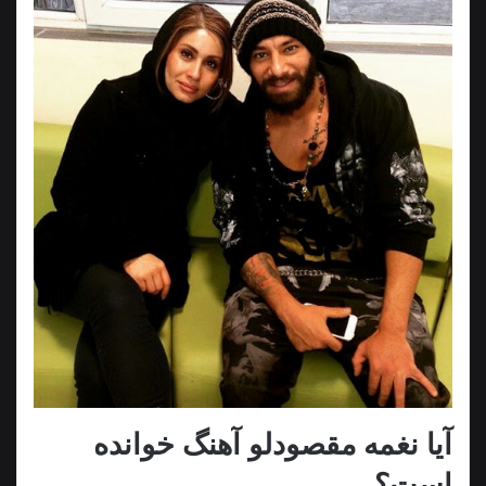
آیا نغمه مقصودلو آهنگ خوانده
است؟