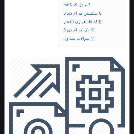
7
مبدل کد md5
8
شکستن کد ام دی 5
9
کد md5 بازی انفجار
10
یک کد ام دی 5
11
سوالات متداول