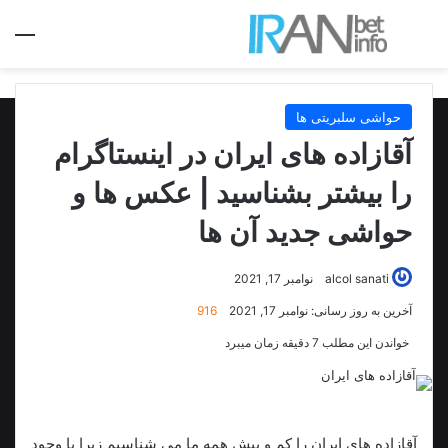
جستجو برای
منو
حواشی سلبریتی ها
آقازاده های ایران در اینستاگرام
را بیشتر بشناسید | عکس ها و
حواشی جدید آن ها
alcol sanati
نوامبر 17, 2021
آخرین به روز رسانی: نوامبر 17, 2021
916
خواندن این مطلب 7 دقیقه زمان میبرد
آقازاده های ایران را کم و بیش همه ما می شناسیم زیرا با وجود